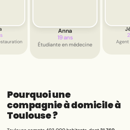
a
C
Jérôme
ns
2
27 ans
 médecine
En école
Agent immobilier
Pourquoi une
compagnie à domicile à
Toulouse ?