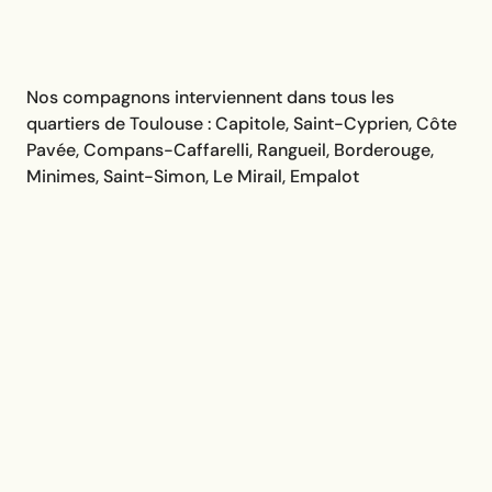
Nos compagnons interviennent dans tous les
quartiers de Toulouse : Capitole, Saint-Cyprien, Côte
Pavée, Compans-Caffarelli, Rangueil, Borderouge,
Minimes, Saint-Simon, Le Mirail, Empalot
Compagnie & lien social
Visite à domicile, jeux de société, lecture,
promenades et sorties culturelles.